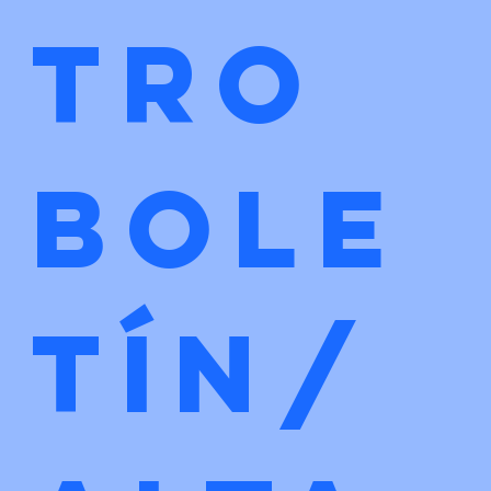
tro 
bole
tín/