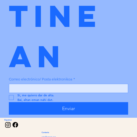
tine
an
Correo electrónico/ Posta elektronikoa
*
Si, me quiero dar de alta.
Bai, altan eman nahi dut.
Enviar
Síguenos
Contacto
gatc@zarautz.eus