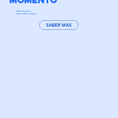
Zarautz nunca para y
nuestro comercios tampoco
SABER MÁS