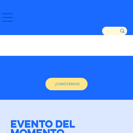
GOZATU ZARAUTZ ETA GURE DENDAK!
ASOCIACIÓN DE COMERCIANTES DE ZARAUTZ
DESDE 1982
¡CONÓCENOS!
EVENTO DEL
MOMENTO