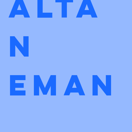
Alta
n 
eman